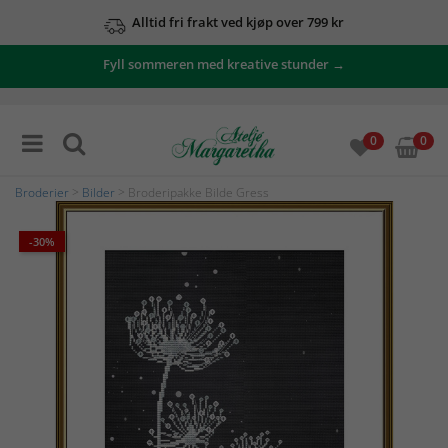
Alltid fri frakt ved kjøp over 799 kr
Fyll sommeren med kreative stunder →
0
0
Broderier
>
Bilder
> Broderipakke Bilde Gress
-30%