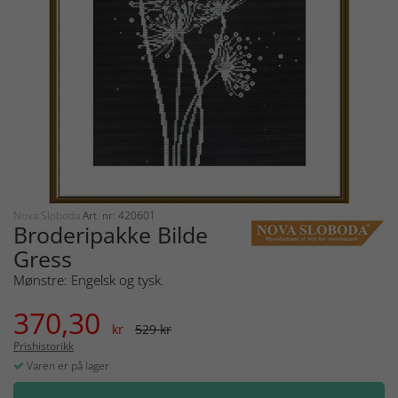
Nova Sloboda
Art. nr: 420601
Broderipakke Bilde
Gress
Mønstre: Engelsk og tysk.
370,30
kr
529 kr
Prishistorikk
Varen er på lager