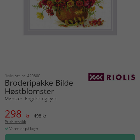
Riolis
Art. nr: 420800
Broderipakke Bilde
Høstblomster
Mønster: Engelsk og tysk.
298
kr
498 kr
Prishistorikk
Varen er på lager