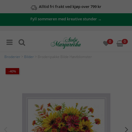
Alltid fri frakt ved kjøp over 799 kr
Fyll sommeren med kreative stunder →
0
0
Broderier
>
Bilder
> Broderipakke Bilde Høstblomster
-40%