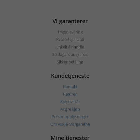
Vi garanterer
Trygg levering
Kvalitetsgaranti
Enkelt å handle
30 dagars angrerett
Sikker betaling
Kundetjeneste
Kontakt
Returer
Kjøpsvilkår
Angre kjøp
Personopplysninger
Om Ateljé Margaretha
Mine tjenester