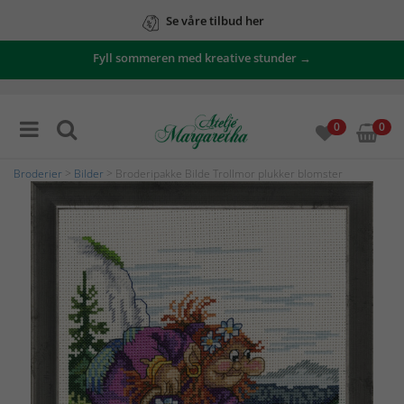
Se våre tilbud her
Fyll sommeren med kreative stunder →
0
0
Broderier
>
Bilder
> Broderipakke Bilde Trollmor plukker blomster