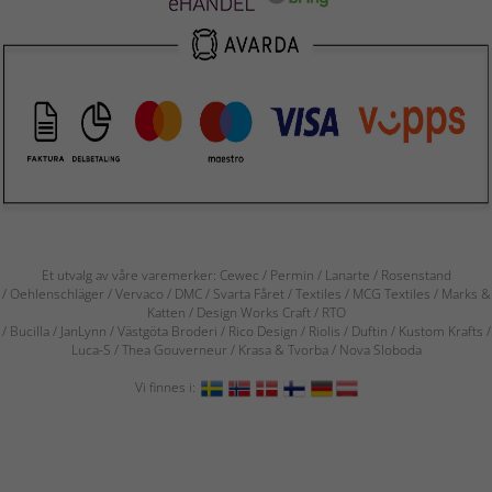
Et utvalg av våre varemerker: Cewec / Permin / Lanarte / Rosenstand
/ Oehlenschläger / Vervaco / DMC / Svarta Fåret / Textiles / MCG Textiles / Marks &
Katten / Design Works Craft / RTO
/ Bucilla / JanLynn / Västgöta Broderi / Rico Design / Riolis / Duftin / Kustom Krafts /
Luca-S / Thea Gouverneur / Krasa & Tvorba / Nova Sloboda
Vi finnes i: