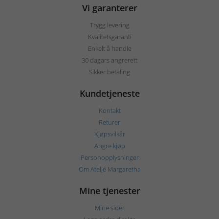
Vi garanterer
Trygg levering
Kvalitetsgaranti
Enkelt å handle
30 dagars angrerett
Sikker betaling
Kundetjeneste
Kontakt
Returer
Kjøpsvilkår
Angre kjøp
Personopplysninger
Om Ateljé Margaretha
Mine tjenester
Mine sider