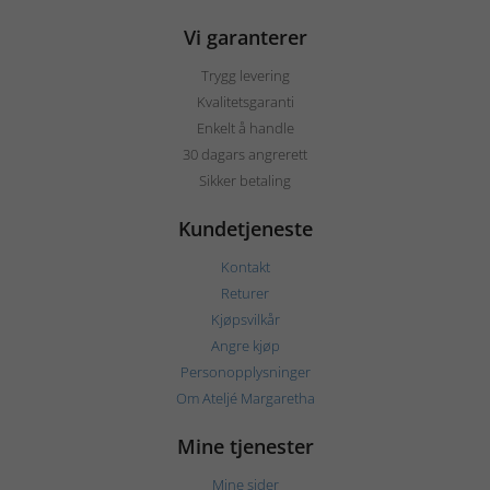
Vi garanterer
Trygg levering
Kvalitetsgaranti
Enkelt å handle
30 dagars angrerett
Sikker betaling
Kundetjeneste
Kontakt
Returer
Kjøpsvilkår
Angre kjøp
Personopplysninger
Om Ateljé Margaretha
Mine tjenester
Mine sider