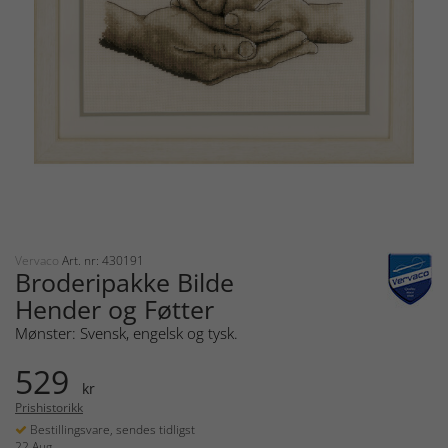
Vervaco
Art. nr: 430191
Broderipakke Bilde
Hender og Føtter
Mønster: Svensk, engelsk og tysk.
529
kr
Prishistorikk
Bestillingsvare, sendes tidligst
22 Aug