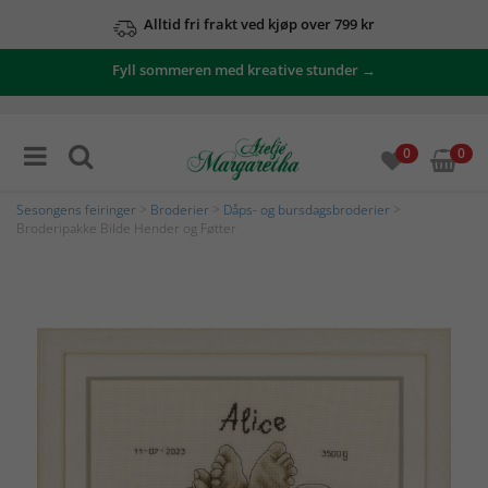
Alltid fri frakt ved kjøp over 799 kr
Fyll sommeren med kreative stunder →
0
0
Sesongens feiringer
>
Broderier
>
Dåps- og bursdagsbroderier
>
Broderipakke Bilde Hender og Føtter