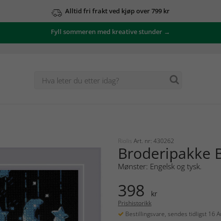
Alltid fri frakt ved kjøp over 799 kr
Fyll sommeren med kreative stunder →
Riolis
Art. nr: 430262
Broderipakke B
Mønster: Engelsk og tysk.
398
kr
Prishistorikk
Bestillingsvare, sendes tidligst 16 