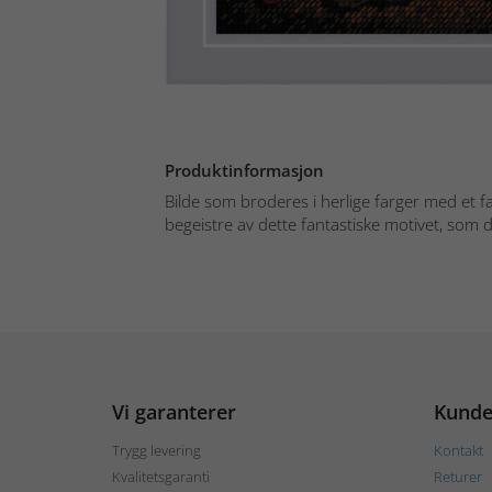
Produktinformasjon
Bilde som broderes i herlige farger med et f
begeistre av dette fantastiske motivet, som d
Vi garanterer
Kunde
Trygg levering
Kontakt
Kvalitetsgaranti
Returer