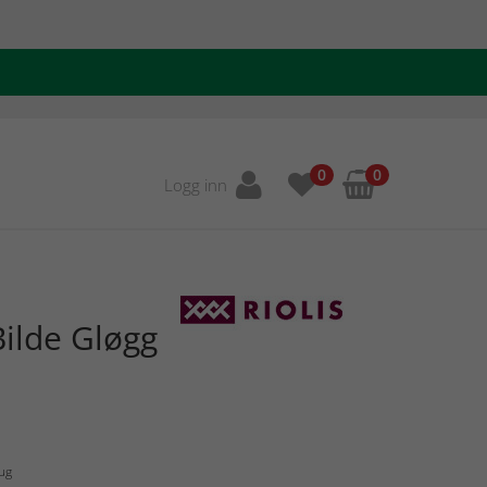
0
0
Logg inn
ilde Gløgg
Aug