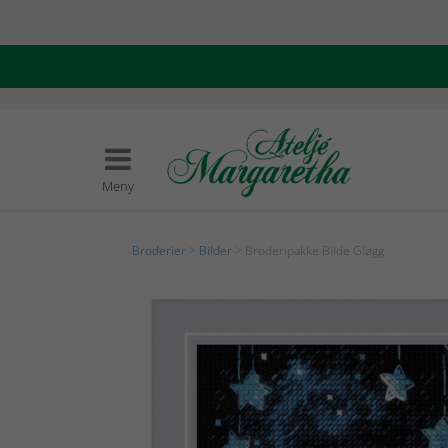
Meny
Broderier
>
Bilder
> Broderipakke Bilde Gløgg