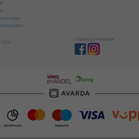
år
øp
plysninger
é Margaretha
Vi finnes på Facebook
 10 95