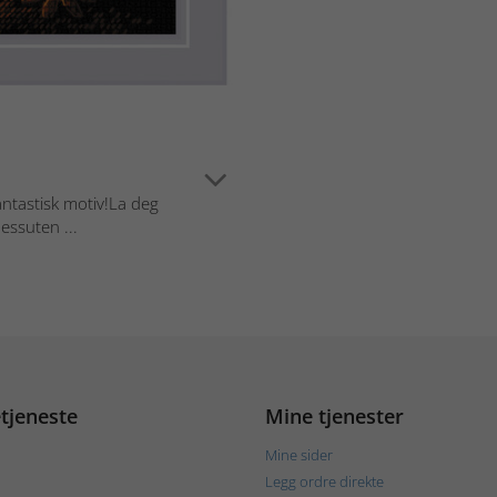
antastisk motiv!La deg
essuten ...
tjeneste
Mine tjenester
Mine sider
Legg ordre direkte