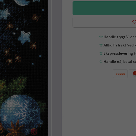
Handle trygt
Vi er 
Alltid fri frakt
Ved k
Ekspresslevering
F
Handle nå, betal s