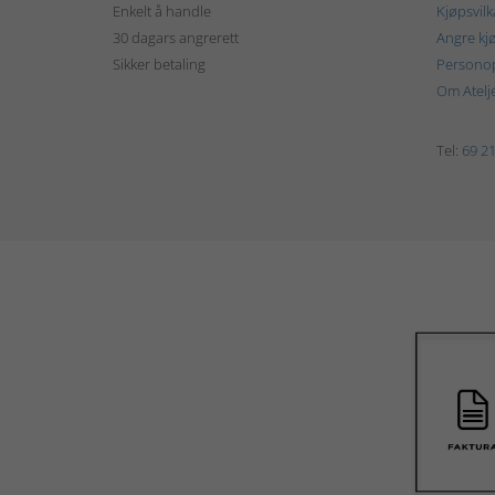
Enkelt å handle
Kjøpsvilk
30 dagars angrerett
Angre kj
Sikker betaling
Personop
Om Atelj
Tel:
69 21