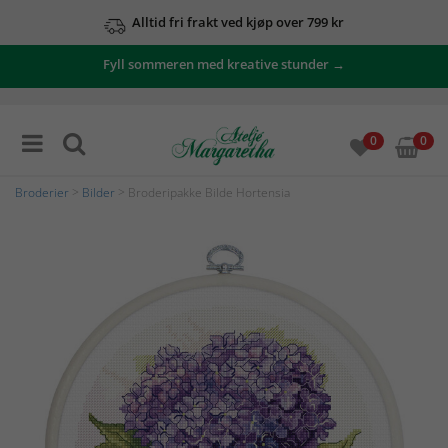
Alltid fri frakt ved kjøp over 799 kr
Fyll sommeren med kreative stunder →
0
0
Broderier
>
Bilder
> Broderipakke Bilde Hortensia