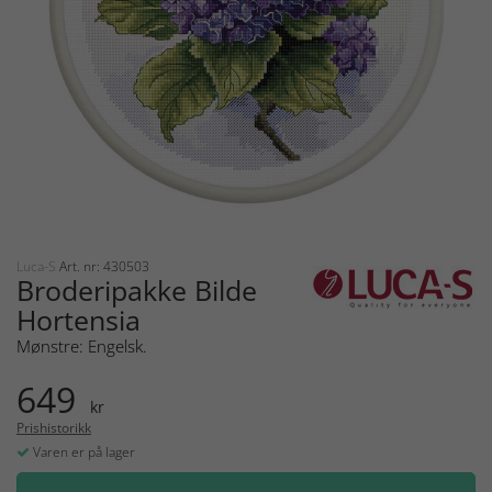
Luca-S
Art. nr: 430503
Broderipakke Bilde
Hortensia
Mønstre: Engelsk.
649
kr
Prishistorikk
Varen er på lager