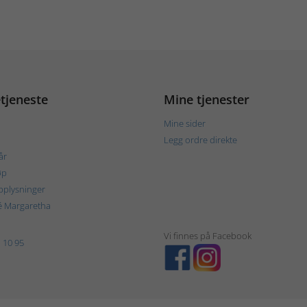
tjeneste
Mine tjenester
Mine sider
Legg ordre direkte
år
øp
plysninger
é Margaretha
Vi finnes på Facebook
 10 95