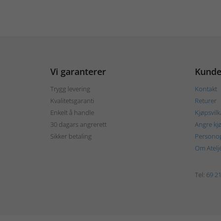
Vi garanterer
Kunde
Trygg levering
Kontakt
Kvalitetsgaranti
Returer
Enkelt å handle
Kjøpsvilk
30 dagars angrerett
Angre kj
Sikker betaling
Personop
Om Atelj
Tel:
69 21