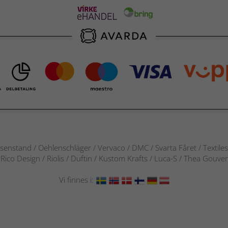
senstand / Oehlenschläger / Vervaco / DMC / Svarta Fåret / Textile
 / Rico Design / Riolis / Duftin / Kustom Krafts / Luca-S / Thea Gou
Vi finnes i: