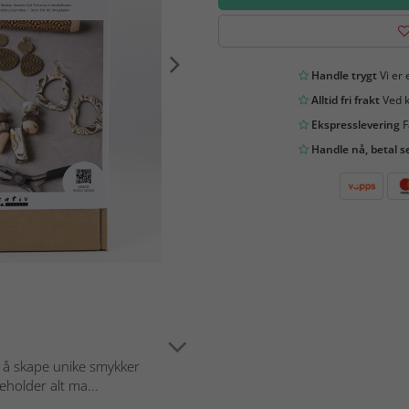
Handle trygt
Vi er 
Alltid fri frakt
Ved k
Ekspresslevering
F
Handle nå, betal s
 å skape unike smykker
holder alt ma...