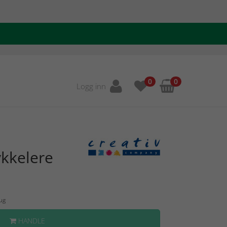
0
0
Logg inn
kkelere
Aug
HANDLE