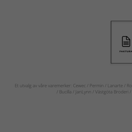
Et utvalg av våre varemerker: Cewec / Permin / Lanarte / Ro
/ Bucilla / JanLynn / Västgöta Broderi