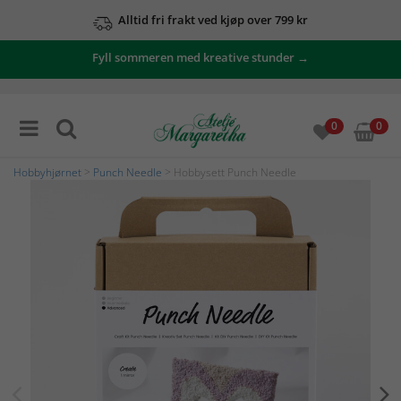
Alltid fri frakt ved kjøp over 799 kr
Fyll sommeren med kreative stunder →
0
0
Hobbyhjørnet
>
Punch Needle
> Hobbysett Punch Needle