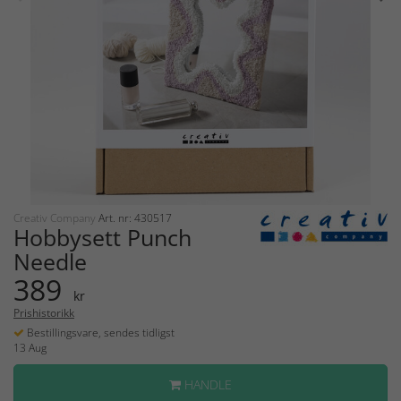
Creativ Company
Art. nr: 430517
Hobbysett Punch
Needle
389
kr
Prishistorikk
Bestillingsvare, sendes tidligst
13 Aug
HANDLE