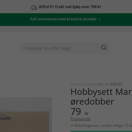
Alltid fri frakt ved kjøp over 799 kr
Fyll sommeren med kreative stunder →
r
Creativ Company
Art. nr: 430545
Hobbysett Ma
øredobber
79
kr
Prishistorikk
Bestillingsvare, sendes tidligst 15 