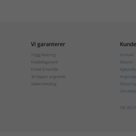
Vi garanterer
Kunde
Trygg levering
Kontakt
Kvalitetsgaranti
Returer
Enkelt å handle
Kjøpsvilk
30 dagars angrerett
Angre kj
Sikker betaling
Personop
Om Atelj
Tel:
69 21