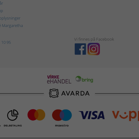
år
øp
plysninger
é Margaretha
Vi finnes på Facebook
 10 95