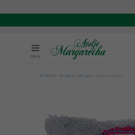
Meny
Broderier
>
Broderier uten garn
> Ryepute Pingvin