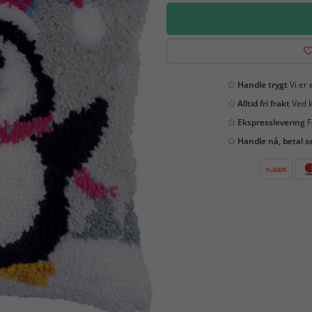
Handle trygt
Vi er 
Alltid fri frakt
Ved k
Ekspresslevering
F
Handle nå, betal s