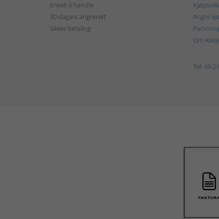
Enkelt å handle
Kjøpsvilk
30 dagars angrerett
Angre kj
Sikker betaling
Personop
Om Atelj
Tel:
69 21