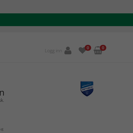
0
0
Logg inn
in
sk.
Aug