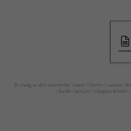
Et utvalg av våre varemerker: Cewec / Permin / Lanarte / Ro
/ Bucilla / JanLynn / Västgöta Broderi