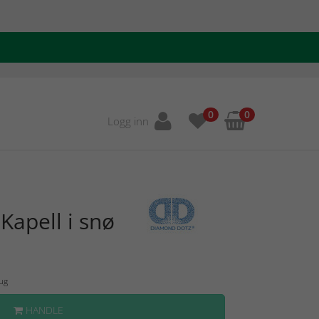
0
0
Logg inn
apell i snø
Aug
HANDLE