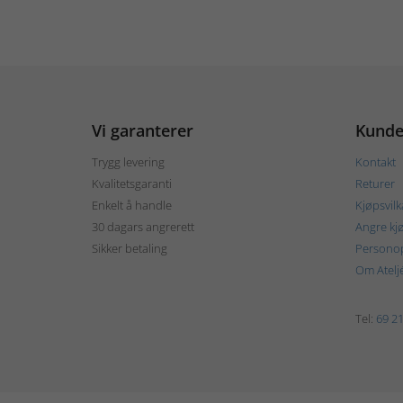
Vi garanterer
Kunde
Trygg levering
Kontakt
Kvalitetsgaranti
Returer
Enkelt å handle
Kjøpsvilk
30 dagars angrerett
Angre kj
Sikker betaling
Personop
Om Atelj
Tel:
69 21