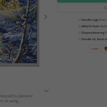
Handle trygt
Vi er 
Alltid fri frakt
Ved k
Ekspresslevering
F
Handle nå, betal s
måsysle!Du plasserer
i et vanlig...