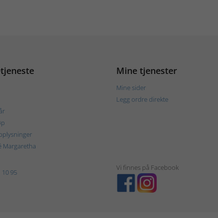
tjeneste
Mine tjenester
Mine sider
Legg ordre direkte
år
øp
plysninger
é Margaretha
Vi finnes på Facebook
 10 95