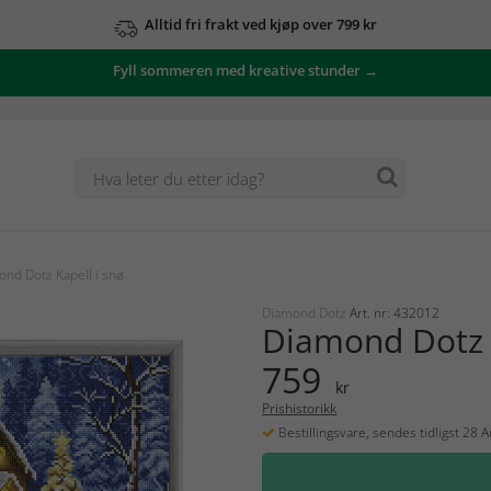
Alltid fri frakt ved kjøp over 799 kr
Fyll sommeren med kreative stunder →
nd Dotz Kapell i snø
Diamond Dotz
Art. nr: 432012
Diamond Dotz K
759
kr
Prishistorikk
Bestillingsvare, sendes tidligst 28 