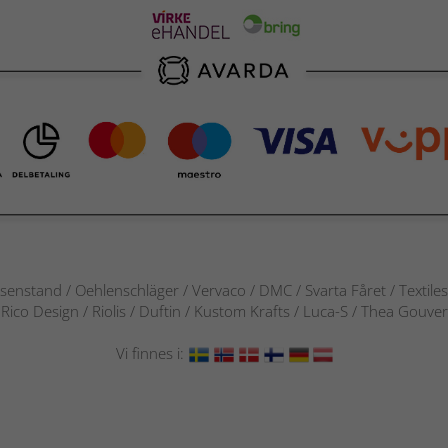
senstand / Oehlenschläger / Vervaco / DMC / Svarta Fåret / Textile
 / Rico Design / Riolis / Duftin / Kustom Krafts / Luca-S / Thea Gou
Vi finnes i: