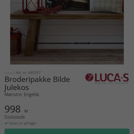
Luca-S
Art. nr: 440357
Broderipakke Bilde
Julekos
Mønstre: Engelsk.
998
kr
Prishistorikk
Varen er på lager