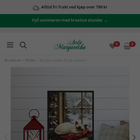
Alltid fri frakt ved kjøp over 799 kr
Fyll sommeren med kreative stunder →
0
0
Broderier
>
Bilder
> Broderipakke Bilde Julekos