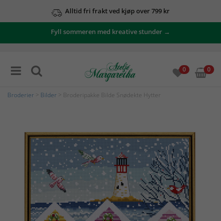
Alltid fri frakt ved kjøp over 799 kr
Fyll sommeren med kreative stunder →
0
0
Broderier
>
Bilder
> Broderipakke Bilde Snødekte Hytter