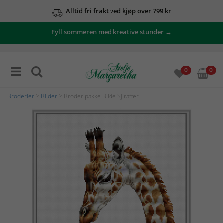
Alltid fri frakt ved kjøp over 799 kr
Fyll sommeren med kreative stunder →
0
0
Broderier
>
Bilder
> Broderipakke Bilde Sjiraffer