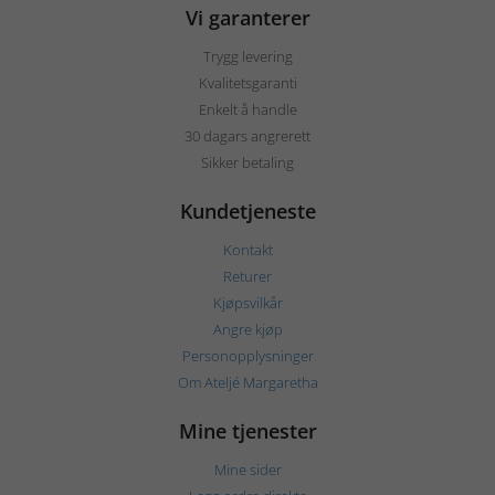
Vi garanterer
Trygg levering
Kvalitetsgaranti
Enkelt å handle
30 dagars angrerett
Sikker betaling
Kundetjeneste
Kontakt
Returer
Kjøpsvilkår
Angre kjøp
Personopplysninger
Om Ateljé Margaretha
Mine tjenester
Mine sider