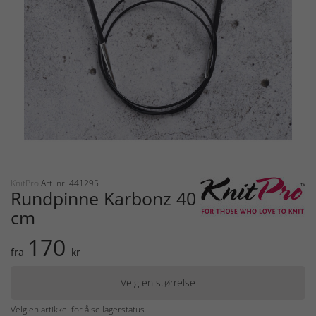
KnitPro
Art. nr: 441295
Rundpinne Karbonz 40
cm
170
fra
kr
Velg en størrelse
Velg en artikkel for å se lagerstatus.