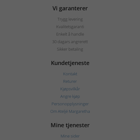
Vi garanterer
Trygg levering
Kvalitetsgaranti
Enkelt å handle
30 dagars angrerett
Sikker betaling
Kundetjeneste
Kontakt
Returer
Kjøpsvilkår
Angre kjøp
Personopplysninger
Om Ateljé Margaretha
Mine tjenester
Mine sider