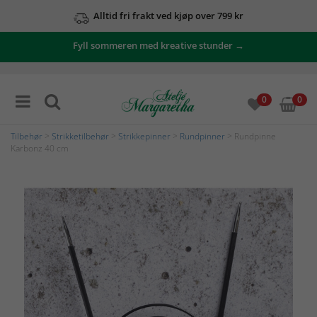
Alltid fri frakt ved kjøp over 799 kr
Fyll sommeren med kreative stunder →
0
0
Tilbehør
>
Strikketilbehør
>
Strikkepinner
>
Rundpinner
> Rundpinne
Karbonz 40 cm