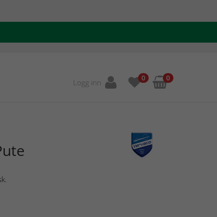
0
0
Logg inn
Pute
sk.