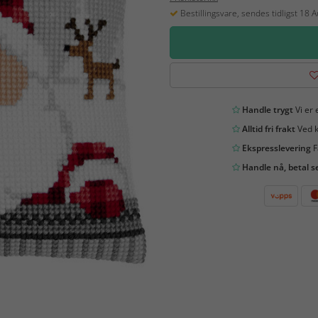
Bestillingsvare, sendes tidligst 18 
Handle trygt
Vi er 
Alltid fri frakt
Ved k
Ekspresslevering
F
Handle nå, betal s