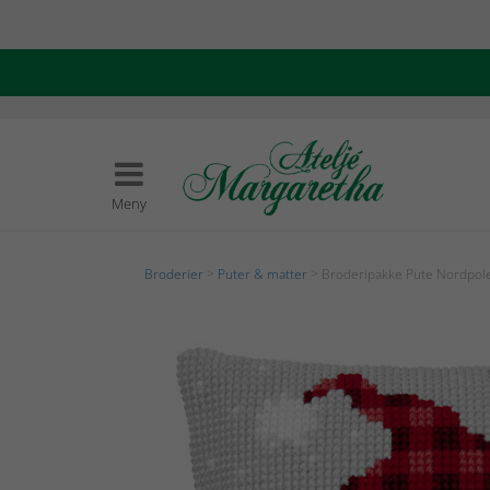
Meny
Broderier
>
Puter & matter
> Broderipakke Pute Nordpol