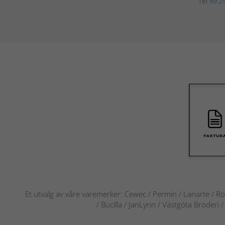
Tel:
69 21
Et utvalg av våre varemerker: Cewec / Permin / Lanarte / Ro
/ Bucilla / JanLynn / Västgöta Broderi