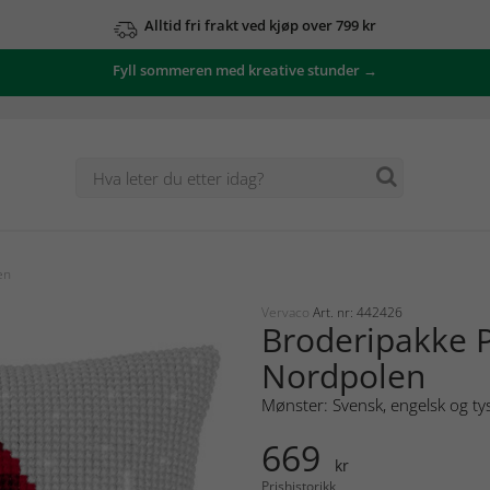
Alltid fri frakt ved kjøp over 799 kr
Fyll sommeren med kreative stunder →
en
Vervaco
Art. nr: 442426
Broderipakke 
Nordpolen
Mønster: Svensk, engelsk og ty
669
kr
Prishistorikk