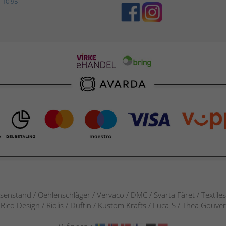
 10 95
senstand / Oehlenschläger / Vervaco / DMC / Svarta Fåret / Textile
 / Rico Design / Riolis / Duftin / Kustom Krafts / Luca-S / Thea Gou