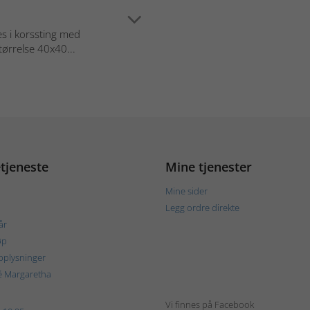
s i korssting med
tørrelse 40x40...
tjeneste
Mine tjenester
Mine sider
Legg ordre direkte
år
øp
plysninger
é Margaretha
Vi finnes på Facebook