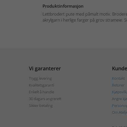
Produktinformasjon
Lettbrodert pute med påmalt motiv. Brodere
akrylgarn i herlige farger på grov strameie. S
Vi garanterer
Kunde
Trygg levering
Kontakt
Kvalitetsgaranti
Returer
Enkelt å handle
Kjøpsvilk
30 dagars angrerett
Angre kj
Sikker betaling
Personop
Om Atelj