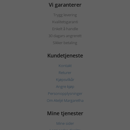
Vi garanterer
Trygg levering
Kvalitetsgaranti
Enkelt å handle
30 dagars angrerett
Sikker betaling
Kundetjeneste
Kontakt
Returer
Kjøpsvilkår
Angre kjøp
Personopplysninger
Om Ateljé Margaretha
Mine tjenester
Mine sider