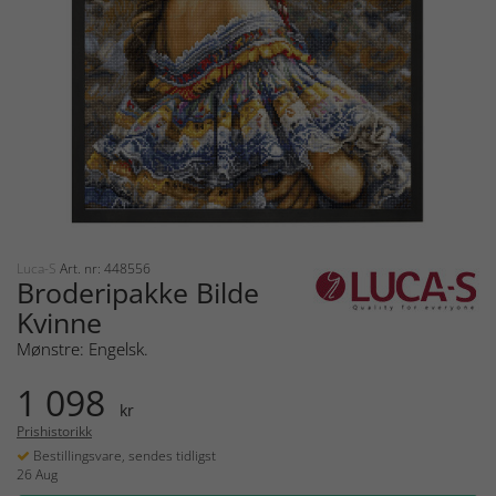
Luca-S
Art. nr: 448556
Broderipakke Bilde
Kvinne
Mønstre: Engelsk.
1 098
kr
Prishistorikk
Bestillingsvare, sendes tidligst
26 Aug