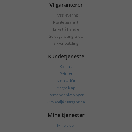
Vi garanterer
Trygg levering
Kvalitetsgaranti
Enkelt å handle
30 dagars angrerett
Sikker betaling
Kundetjeneste
Kontakt
Returer
Kjøpsvilkår
Angre kjøp
Personopplysninger
Om Ateljé Margaretha
Mine tjenester
Mine sider