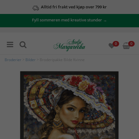
Alltid fri frakt ved kjøp over 799 kr
Fyll sommeren med kreative stunder →
0
0
Broderier
>
Bilder
> Broderipakke Bilde Kvinne