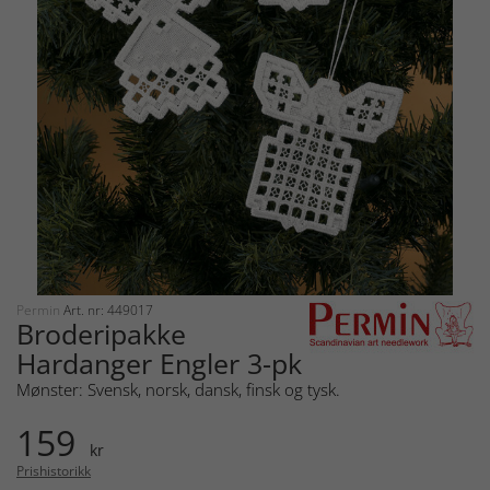
Permin
Art. nr: 449017
Broderipakke
Hardanger Engler 3-pk
Mønster: Svensk, norsk, dansk, finsk og tysk.
159
kr
Prishistorikk