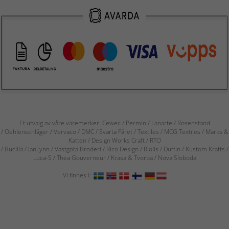
Et utvalg av våre varemerker: Cewec / Permin / Lanarte / Rosenstand
/ Oehlenschläger / Vervaco / DMC / Svarta Fåret / Textiles / MCG Textiles / Marks &
Katten / Design Works Craft / RTO
/ Bucilla / JanLynn / Västgöta Broderi / Rico Design / Riolis / Duftin / Kustom Krafts /
Luca-S / Thea Gouverneur / Krasa & Tvorba / Nova Sloboda
Vi finnes i: