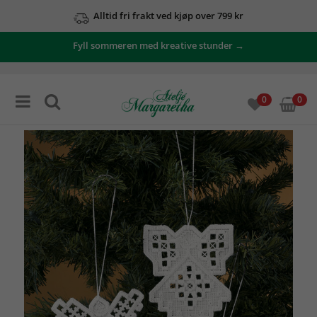
Alltid fri frakt ved kjøp over 799 kr
Fyll sommeren med kreative stunder →
0
0