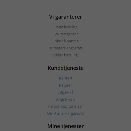
Vi garanterer
Trygg levering
Kvalitetsgaranti
Enkelt å handle
30 dagars angrerett
Sikker betaling
Kundetjeneste
Kontakt
Returer
Kjøpsvilkår
Angre kjøp
Personopplysninger
Om Ateljé Margaretha
Mine tjenester