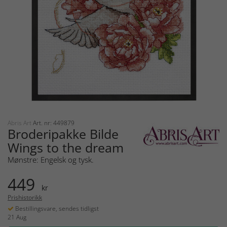
Abris Art
Art. nr: 449879
Broderipakke Bilde
Wings to the dream
Mønstre: Engelsk og tysk.
449
kr
Prishistorikk
Bestillingsvare, sendes tidligst
21 Aug