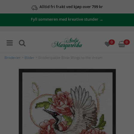
Alltid fri frakt ved kjøp over 799 kr
Fyll sommeren med kreative stunder →
0
0
Broderier
>
Bilder
> Broderipakke Bilde Wings to the dream