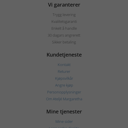
Vi garanterer
Trygg levering
Kvalitetsgaranti
Enkelt å handle
30 dagars angrerett
Sikker betaling
Kundetjeneste
Kontakt
Returer
Kjøpsvilkår
Angre kjøp
Personopplysninger
Om Ateljé Margaretha
Mine tjenester
Mine sider