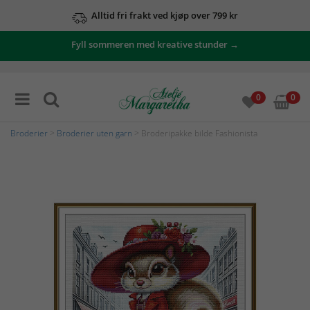
Alltid fri frakt ved kjøp over 799 kr
Fyll sommeren med kreative stunder →
0
0
Broderier
>
Broderier uten garn
> Broderipakke bilde Fashionista