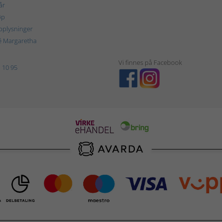
år
øp
plysninger
é Margaretha
Vi finnes på Facebook
 10 95