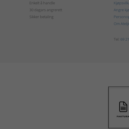
Enkelt å handle
Kjøpsvilk
30 dagars angrerett
Angre kj
Sikker betaling
Personop
Om Atelj
Tel:
69 21