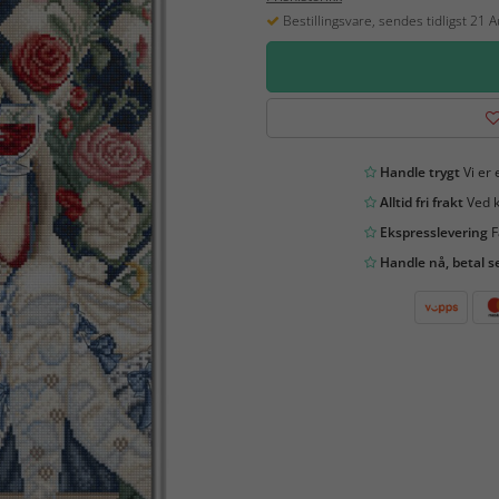
Bestillingsvare, sendes tidligst 21 
Handle trygt
Vi er 
Alltid fri frakt
Ved k
Ekspresslevering
F
Handle nå, betal s