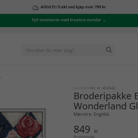
Alltid fri frakt ved kjøp over 799 kr
Fyll sommeren med kreative stunder →
t
LetiStitch
Art. nr: 450642
Broderipakke B
Wonderland Gl
Mønstre: Engelsk.
849
kr
Prishistorikk