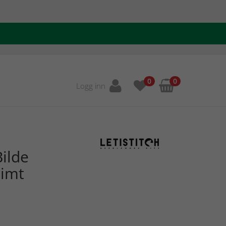
0
0
Logg inn
ilde
imt