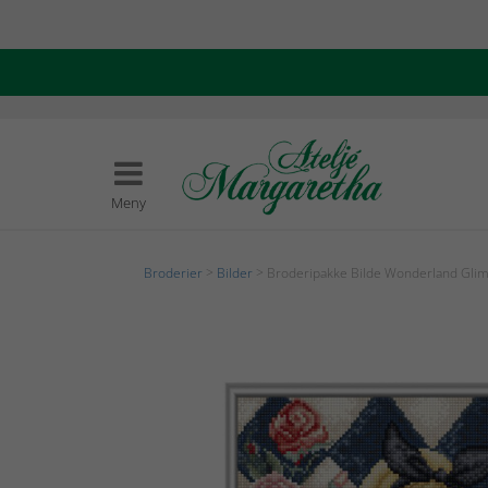
Meny
Broderier
>
Bilder
> Broderipakke Bilde Wonderland Glim