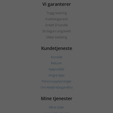
Vi garanterer
Trygg levering
Kvalitetsgaranti
Enkelt å handle
30 dagars angrerett
Sikker betaling
Kundetjeneste
Kontakt
Returer
Kjøpsvilkår
Angre kjøp
Personopplysninger
Om Ateljé Margaretha
Mine tjenester
Mine sider