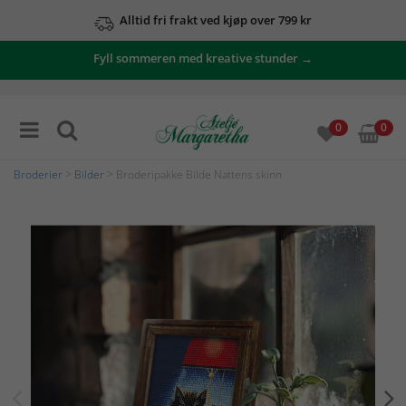
Alltid fri frakt ved kjøp over 799 kr
Fyll sommeren med kreative stunder →
0
0
Broderier
>
Bilder
> Broderipakke Bilde Nattens skinn