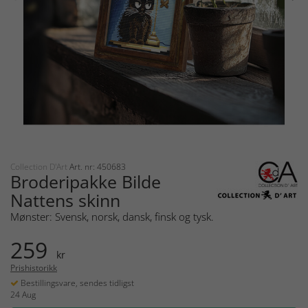
Collection D'Art
Art. nr: 450683
Broderipakke Bilde
Nattens skinn
Mønster: Svensk, norsk, dansk, finsk og tysk.
259
kr
Prishistorikk
Bestillingsvare, sendes tidligst
24 Aug