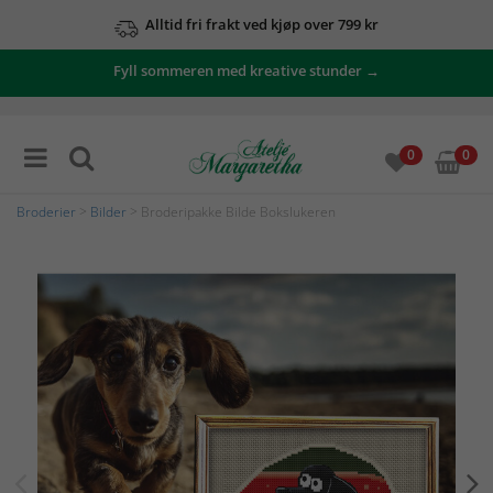
Alltid fri frakt ved kjøp over 799 kr
Fyll sommeren med kreative stunder →
0
0
Broderier
>
Bilder
> Broderipakke Bilde Bokslukeren