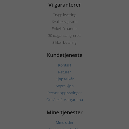
Vi garanterer
Trygg levering
Kvalitetsgaranti
Enkelt å handle
30 dagars angrerett
Sikker betaling
Kundetjeneste
Kontakt
Returer
Kjøpsvilkår
Angre kjøp
Personopplysninger
Om Ateljé Margaretha
Mine tjenester
Mine sider