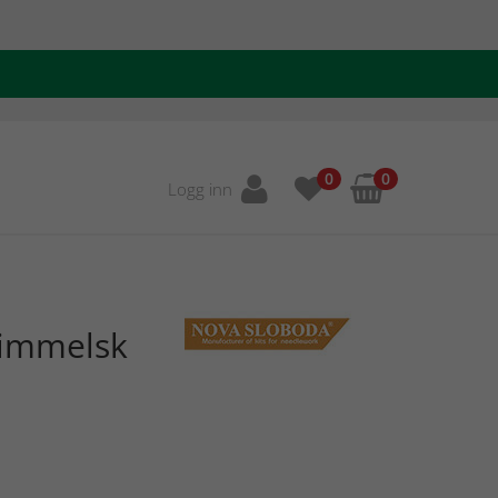
0
0
Logg inn
Himmelsk