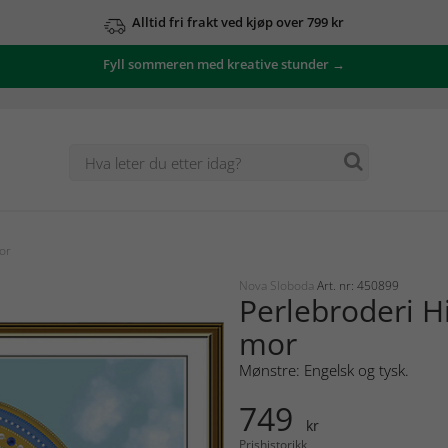
Alltid fri frakt ved kjøp over 799 kr
Fyll sommeren med kreative stunder →
or
Nova Sloboda
Art. nr: 450899
Perlebroderi 
mor
Mønstre: Engelsk og tysk.
749
kr
Prishistorikk