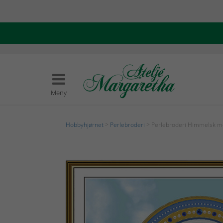
Meny
Hobbyhjørnet
>
Perlebroderi
> Perlebroderi Himmelsk m