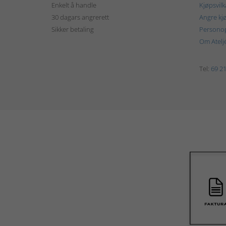
Enkelt å handle
Kjøpsvilk
30 dagars angrerett
Angre kj
Sikker betaling
Personop
Om Atelj
Tel:
69 21