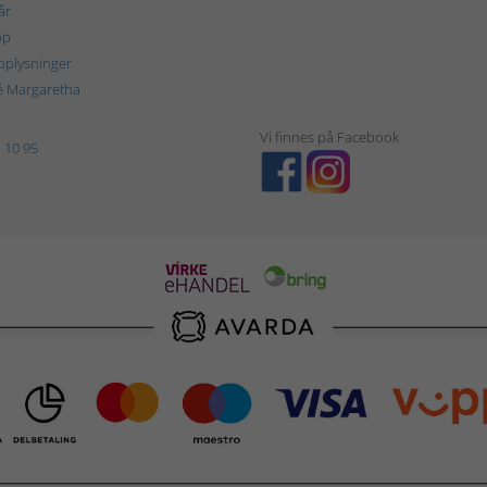
år
øp
plysninger
é Margaretha
Vi finnes på Facebook
 10 95