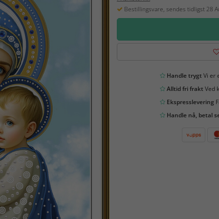
Bestillingsvare, sendes tidligst 28 
Handle trygt
Vi er 
Alltid fri frakt
Ved k
Ekspresslevering
F
Handle nå, betal s