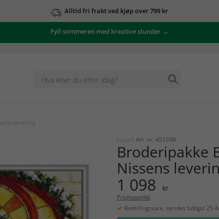
Alltid fri frakt ved kjøp over 799 kr
Fyll sommeren med kreative stunder →
sens levering
Luca-S
Art. nr: 451598
Broderipakke B
Nissens leveri
1 098
kr
Prishistorikk
Bestillingsvare, sendes tidligst 25 