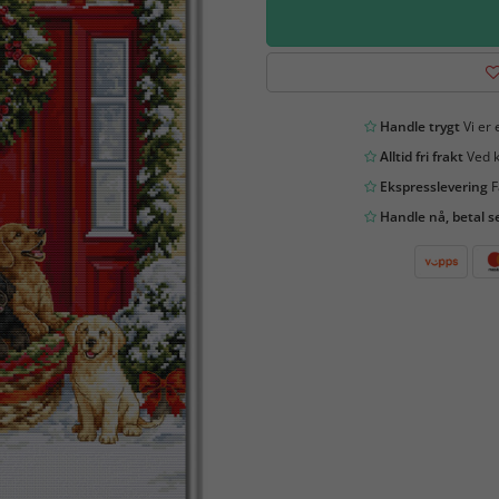
Handle trygt
Vi er 
Alltid fri frakt
Ved k
Ekspresslevering
F
Handle nå, betal s