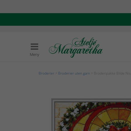
Meny
Broderier
>
Broderier uten garn
> Broderipakke Bilde Nis