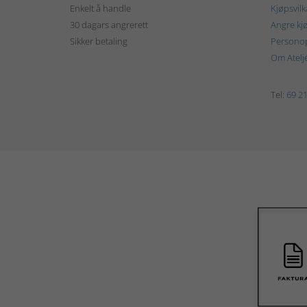
Enkelt å handle
Kjøpsvilk
30 dagars angrerett
Angre kj
Sikker betaling
Personop
Om Atelj
Tel:
69 21