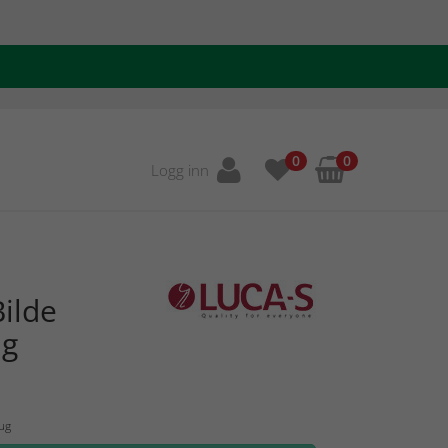
0
0
Logg inn
ilde
ng
Aug