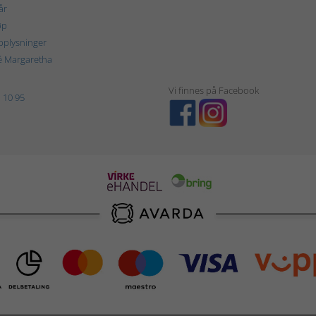
år
øp
plysninger
é Margaretha
Vi finnes på Facebook
 10 95