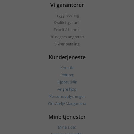
Vi garanterer
Trygg levering
Kvalitetsgaranti
Enkelt å handle
30 dagars angrerett
Sikker betaling
Kundetjeneste
Kontakt
Returer
Kjøpsvilkår
Angre kjøp
Personopplysninger
Om Ateljé Margaretha
Mine tjenester
Mine sider