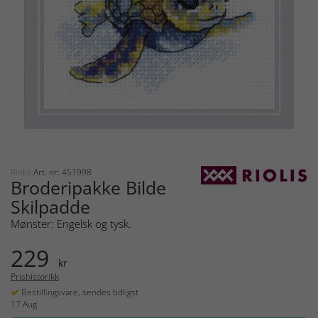
Riolis
Art. nr: 451998
Broderipakke Bilde
Skilpadde
Mønster: Engelsk og tysk.
229
kr
Prishistorikk
Bestillingsvare, sendes tidligst
17 Aug