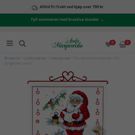
Alltid fri frakt ved kjøp over 799 kr
Fyll sommeren med kreative stunder →
0
0
Broderier
>
Julebroderier
>
Julekalender
> Broderipakke Kalender Den
syngende nissen