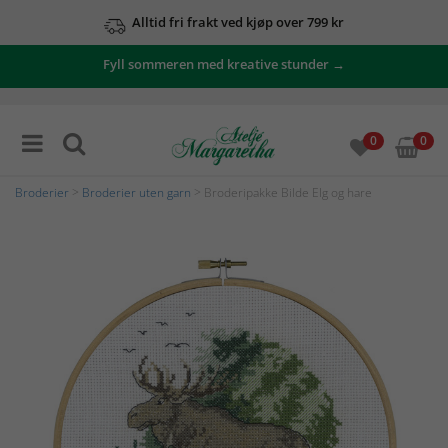
Alltid fri frakt ved kjøp over 799 kr
Fyll sommeren med kreative stunder →
0
0
Broderier
>
Broderier uten garn
> Broderipakke Bilde Elg og hare