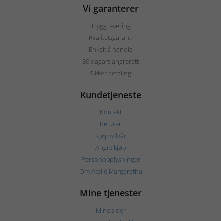
Vi garanterer
Trygg levering
Kvalitetsgaranti
Enkelt å handle
30 dagars angrerett
Sikker betaling
Kundetjeneste
Kontakt
Returer
Kjøpsvilkår
Angre kjøp
Personopplysninger
Om Ateljé Margaretha
Mine tjenester
Mine sider