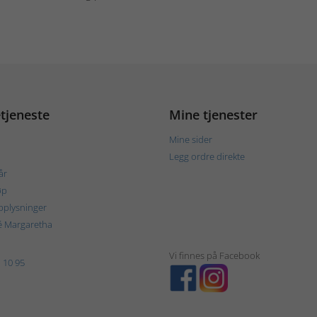
tjeneste
Mine tjenester
Mine sider
Legg ordre direkte
år
øp
plysninger
é Margaretha
Vi finnes på Facebook
 10 95