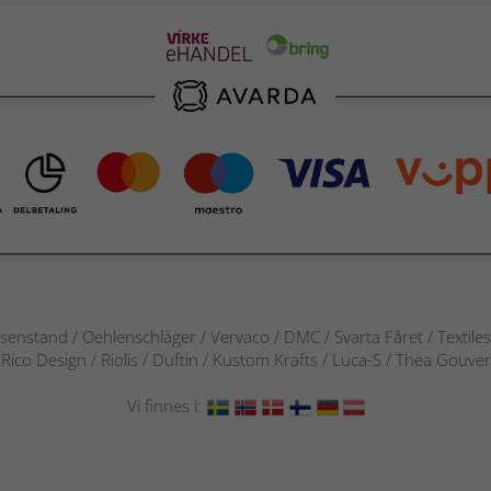
senstand / Oehlenschläger / Vervaco / DMC / Svarta Fåret / Textile
 / Rico Design / Riolis / Duftin / Kustom Krafts / Luca-S / Thea Gou
Vi finnes i: