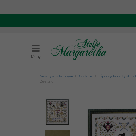
Meny
Sesongens feiringer
>
Broderier
>
Dåps- og bursdagsbrod
Zeeland