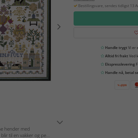
Bestillingsvare, sendes tidligst 13 
Handle trygt
Vi er 
Alltid fri frakt
Ved k
Ekspresslevering
F
Handle nå, betal s
gne hender med
ir til en vakker og pe...