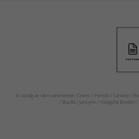
Et utvalg av våre varemerker: Cewec / Permin / Lanarte / Ro
/ Bucilla / JanLynn / Västgöta Broderi