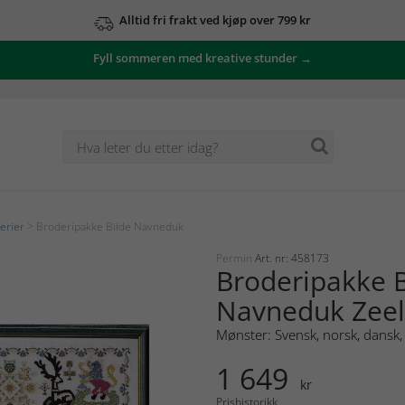
Alltid fri frakt ved kjøp over 799 kr
Fyll sommeren med kreative stunder →
erier
> Broderipakke Bilde Navneduk
Permin
Art. nr: 458173
Broderipakke B
Navneduk Zee
Mønster: Svensk, norsk, dansk, 
1 649
kr
Prishistorikk