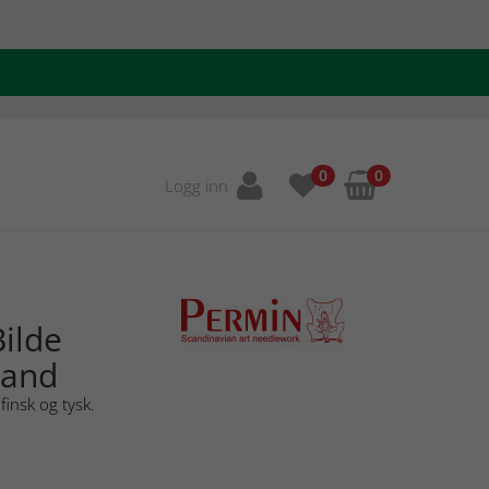
0
0
Logg inn
ilde
land
finsk og tysk.