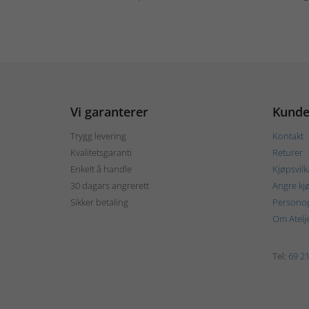
Vi garanterer
Kunde
Trygg levering
Kontakt
Kvalitetsgaranti
Returer
Enkelt å handle
Kjøpsvilk
30 dagars angrerett
Angre kj
Sikker betaling
Personop
Om Atelj
Tel:
69 21