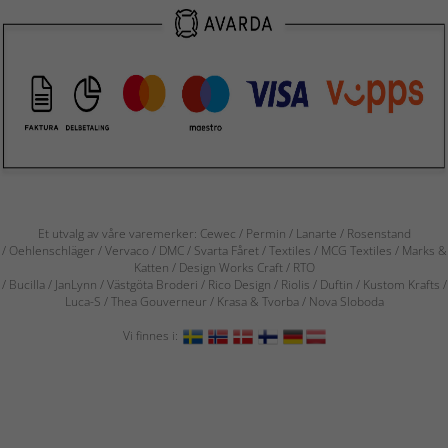
Et utvalg av våre varemerker: Cewec / Permin / Lanarte / Rosenstand
/ Oehlenschläger / Vervaco / DMC / Svarta Fåret / Textiles / MCG Textiles / Marks &
Katten / Design Works Craft / RTO
/ Bucilla / JanLynn / Västgöta Broderi / Rico Design / Riolis / Duftin / Kustom Krafts /
Luca-S / Thea Gouverneur / Krasa & Tvorba / Nova Sloboda
Vi finnes i: