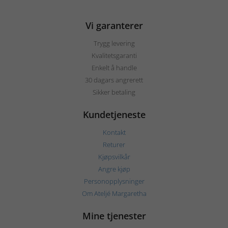
Vi garanterer
Trygg levering
Kvalitetsgaranti
Enkelt å handle
30 dagars angrerett
Sikker betaling
Kundetjeneste
Kontakt
Returer
Kjøpsvilkår
Angre kjøp
Personopplysninger
Om Ateljé Margaretha
Mine tjenester