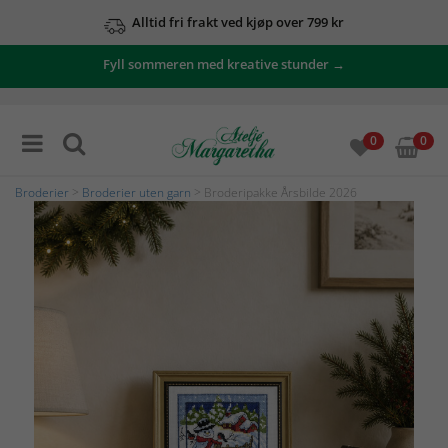
Alltid fri frakt ved kjøp over 799 kr
Fyll sommeren med kreative stunder →
0
0
Broderier
>
Broderier uten garn
> Broderipakke Årsbilde 2026