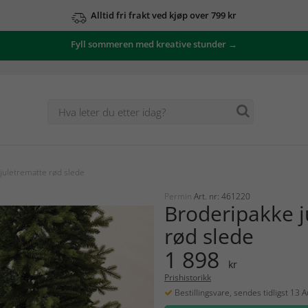
Alltid fri frakt ved kjøp over 799 kr
Fyll sommeren med kreative stunder →
juletrematte rød slede
Permin
Art. nr: 461220
Broderipakke j
rød slede
1 898
kr
Prishistorikk
Bestillingsvare, sendes tidligst 13 