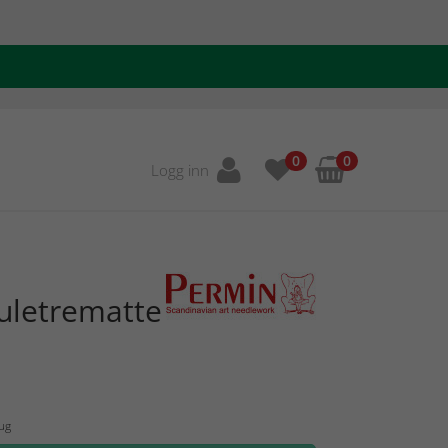
0
0
Logg inn
uletrematte
Aug