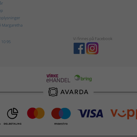
år
øp
plysninger
é Margaretha
Vi finnes på Facebook
 10 95