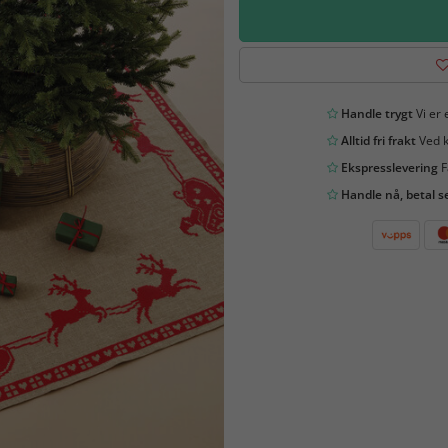
Handle trygt
Vi er 
Alltid fri frakt
Ved k
Ekspresslevering
F
Handle nå, betal s