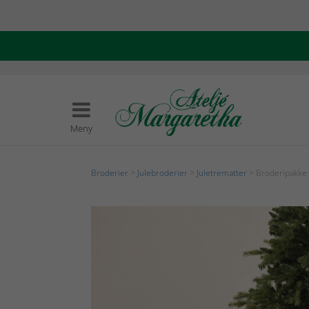
Meny
Broderier
>
Julebroderier
>
Juletrematter
> Broderipakke 