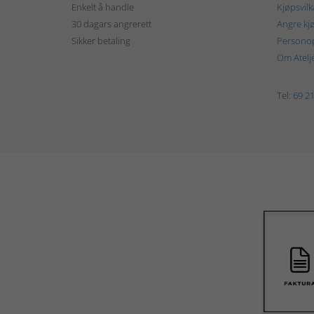
Enkelt å handle
Kjøpsvilk
30 dagars angrerett
Angre kj
Sikker betaling
Personop
Om Atelj
Tel:
69 21