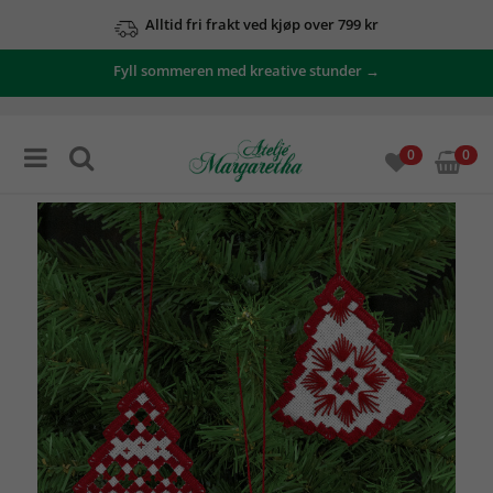
Alltid fri frakt ved kjøp over 799 kr
Fyll sommeren med kreative stunder →
0
0