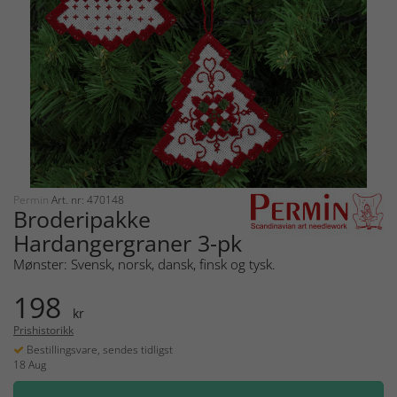
Permin
Art. nr: 470148
Broderipakke
Hardangergraner 3-pk
Mønster: Svensk, norsk, dansk, finsk og tysk.
198
kr
Prishistorikk
Bestillingsvare, sendes tidligst
18 Aug