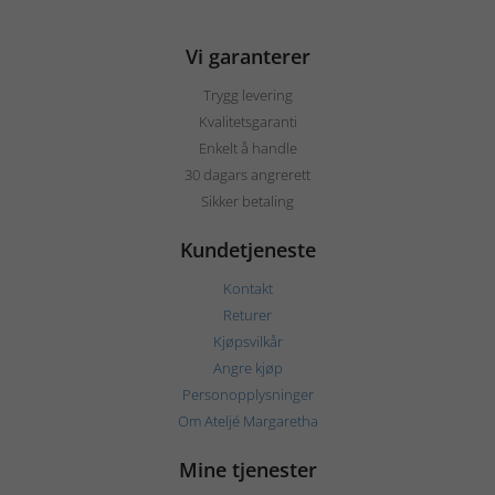
Vi garanterer
Trygg levering
Kvalitetsgaranti
Enkelt å handle
30 dagars angrerett
Sikker betaling
Kundetjeneste
Kontakt
Returer
Kjøpsvilkår
Angre kjøp
Personopplysninger
Om Ateljé Margaretha
Mine tjenester