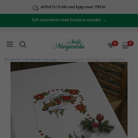
Alltid fri frakt ved kjøp over 799 kr
Fyll sommeren med kreative stunder →
0
0
Broderier
>
Broderier uten garn
> Broderipakke Middagsduk Sledeferd