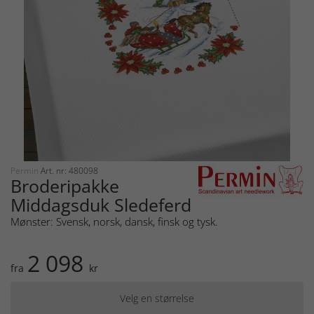
Permin
Art. nr: 480098
Broderipakke
Middagsduk Sledeferd
Mønster: Svensk, norsk, dansk, finsk og tysk.
2 098
fra
kr
Velg en størrelse