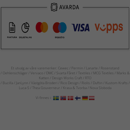
Et utvalg av våre varemerker: Cewec / Permin / Lanarte / Rosenstand
/ Oehlenschläger / Vervaco / DMC / Svarta Fåret / Textiles / MCG Textiles / Marks &
Katten / Design Works Craft / RTO
/ Bucilla / JanLynn / Västgöta Broderi / Rico Design / Riolis / Duftin / Kustom Krafts /
Luca-S / Thea Gouverneur / Krasa & Tvorba / Nova Sloboda
Vi finnes i: