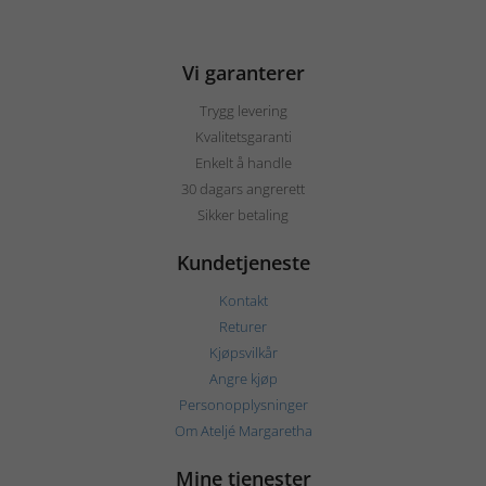
Vi garanterer
Trygg levering
Kvalitetsgaranti
Enkelt å handle
30 dagars angrerett
Sikker betaling
Kundetjeneste
Kontakt
Returer
Kjøpsvilkår
Angre kjøp
Personopplysninger
Om Ateljé Margaretha
Mine tjenester