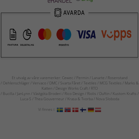
Et utvalg av våre varemerker: Cewec / Permin / Lanarte / Rosenstand
/ Oehlenschläger / Vervaco / DMC / Svarta Fåret / Textiles / MCG Textiles / Marks &
Katten / Design Works Craft / RTO
/ Bucilla / JanLynn / Västgöta Broderi / Rico Design / Riolis / Duftin / Kustom Krafts /
Luca-S / Thea Gouverneur / Krasa & Tvorba / Nova Sloboda
Vi finnes i: