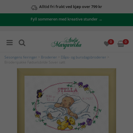
Alltid fri frakt ved kjøp over 799 kr
Fyll sommeren med kreative stunder →
0
0
Sesongens feiringer
>
Broderier
>
Dåps- og bursdagsbroderier
>
Broderipakke Fødselsbilde Sover søtt