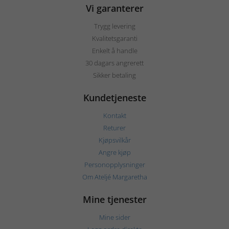
Vi garanterer
Trygg levering
Kvalitetsgaranti
Enkelt å handle
30 dagars angrerett
Sikker betaling
Kundetjeneste
Kontakt
Returer
Kjøpsvilkår
Angre kjøp
Personopplysninger
Om Ateljé Margaretha
Mine tjenester
Mine sider