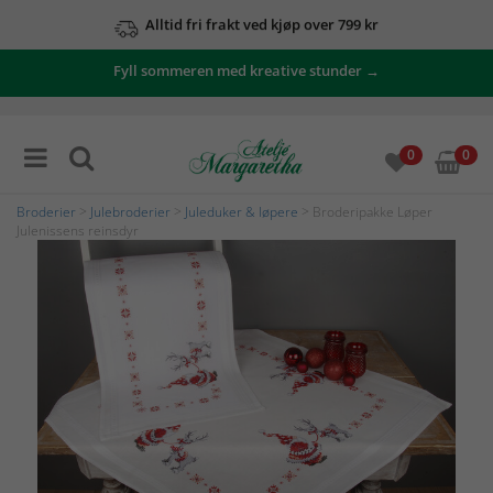
Alltid fri frakt ved kjøp over 799 kr
Fyll sommeren med kreative stunder →
0
0
Broderier
>
Julebroderier
>
Juleduker & løpere
> Broderipakke Løper
Julenissens reinsdyr