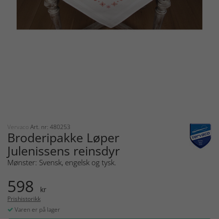
Vervaco
Art. nr: 480253
Broderipakke Løper
Julenissens reinsdyr
Mønster: Svensk, engelsk og tysk.
598
kr
Prishistorikk
Varen er på lager