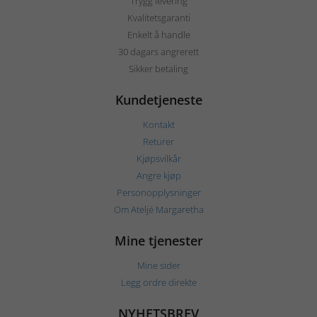
Trygg levering
Kvalitetsgaranti
Enkelt å handle
30 dagars angrerett
Sikker betaling
Kundetjeneste
Kontakt
Returer
Kjøpsvilkår
Angre kjøp
Personopplysninger
Om Ateljé Margaretha
Mine tjenester
Mine sider
Legg ordre direkte
NYHETSBREV