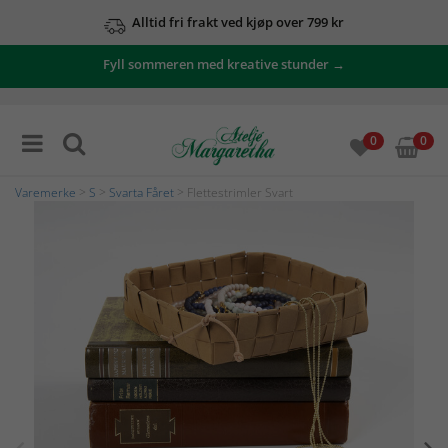
Alltid fri frakt ved kjøp over 799 kr
Fyll sommeren med kreative stunder →
0
0
Varemerke
>
S
>
Svarta Fåret
> Flettestrimler Svart