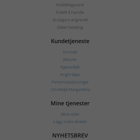
Kvalitetsgaranti
Enkelt å handle
30 dagars angrerett
Sikker betaling
Kundetjeneste
Kontakt
Returer
Kjøpsvilkår
Angre kjøp
Personopplysninger
Om Ateljé Margaretha
Mine tjenester
Mine sider
Legg ordre direkte
NYHETSBREV