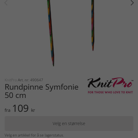
KnitPro
Art. nr: 490647
Rundpinne Symfonie
50 cm
109
fra
kr
Velg en størrelse
Velg en artikkel for å se lagerstatus.