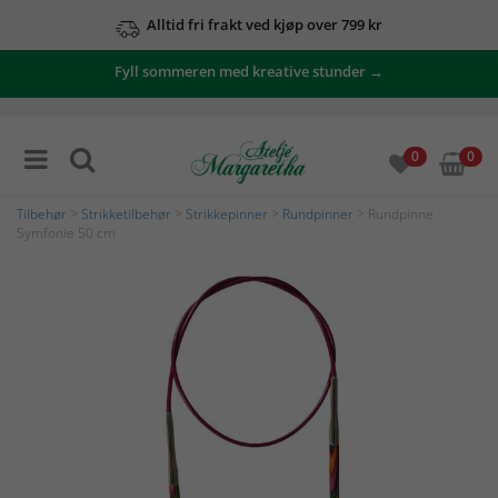
Alltid fri frakt ved kjøp over 799 kr
Fyll sommeren med kreative stunder →
0
0
Tilbehør
>
Strikketilbehør
>
Strikkepinner
>
Rundpinner
> Rundpinne
Symfonie 50 cm