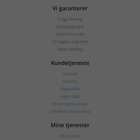
Vi garanterer
Trygg levering
Kvalitetsgaranti
Enkelt å handle
30 dagars angrerett
Sikker betaling
Kundetjeneste
Kontakt
Returer
Kjøpsvilkår
Angre kjøp
Personopplysninger
Om Ateljé Margaretha
Mine tjenester
Mine sider