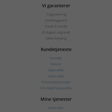
Vi garanterer
Trygg levering
Kvalitetsgaranti
Enkelt å handle
30 dagars angrerett
Sikker betaling
Kundetjeneste
Kontakt
Returer
Kjøpsvilkår
Angre kjøp
Personopplysninger
Om Ateljé Margaretha
Mine tjenester
Mine sider