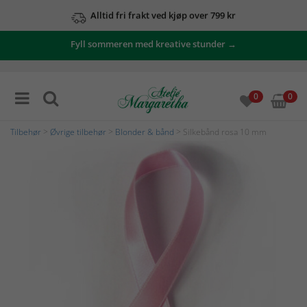
Alltid fri frakt ved kjøp over 799 kr
Fyll sommeren med kreative stunder →
0
0
Tilbehør
>
Øvrige tilbehør
>
Blonder & bånd
> Silkebånd rosa 10 mm