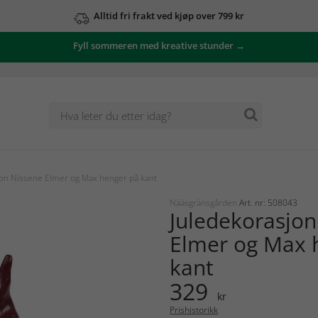
Alltid fri frakt ved kjøp over 799 kr
Fyll sommeren med kreative stunder →
on Nissene Elmer og Max henger på kant
Nääsgränsgården
Art. nr: 508043
Juledekorasjon
Elmer og Max 
kant
329
kr
Prishistorikk