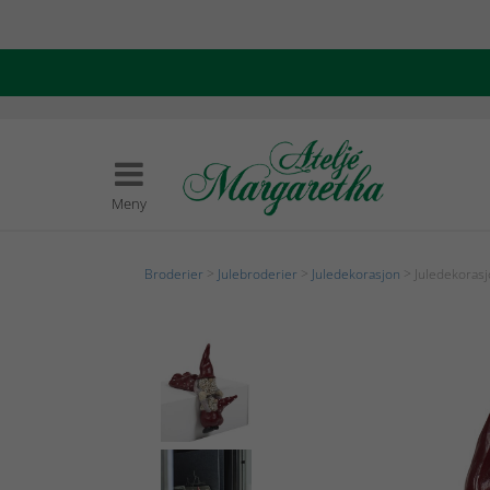
Meny
Broderier
>
Julebroderier
>
Juledekorasjon
> Juledekorasj