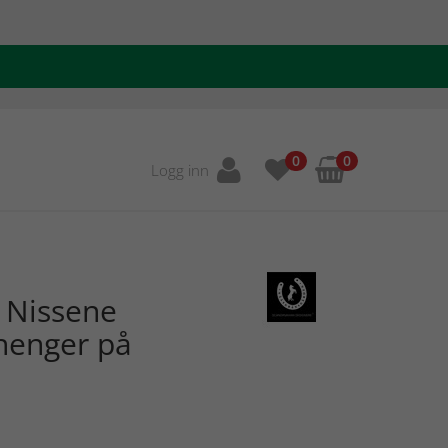
0
0
Logg inn
 Nissene
henger på