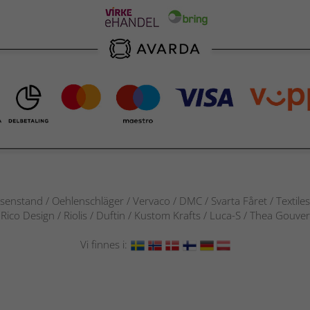
senstand / Oehlenschläger / Vervaco / DMC / Svarta Fåret / Textile
 / Rico Design / Riolis / Duftin / Kustom Krafts / Luca-S / Thea Gou
Vi finnes i: