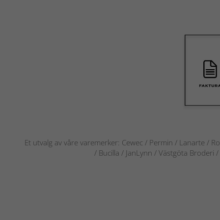
Et utvalg av våre varemerker: Cewec / Permin / Lanarte / Ro
/ Bucilla / JanLynn / Västgöta Broderi