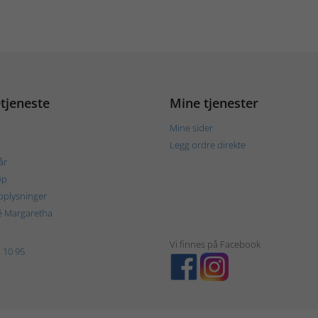
tjeneste
Mine tjenester
Mine sider
Legg ordre direkte
år
øp
plysninger
é Margaretha
Vi finnes på Facebook
 10 95