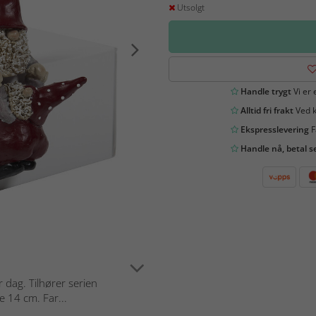
Utsolgt
Handle trygt
Vi er 
Alltid fri frakt
Ved k
Ekspresslevering
F
Handle nå, betal s
 dag. Tilhører serien
 14 cm. Far...