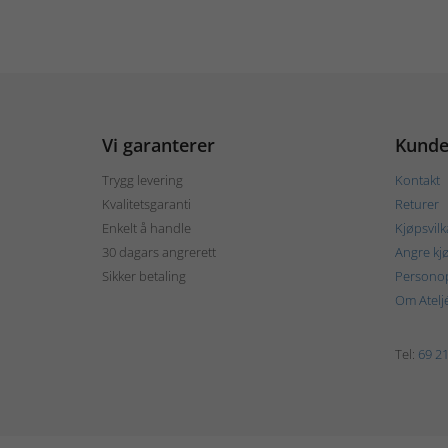
Vi garanterer
Kunde
Trygg levering
Kontakt
Kvalitetsgaranti
Returer
Enkelt å handle
Kjøpsvilk
30 dagars angrerett
Angre kj
Sikker betaling
Personop
Om Atelj
Tel:
69 21