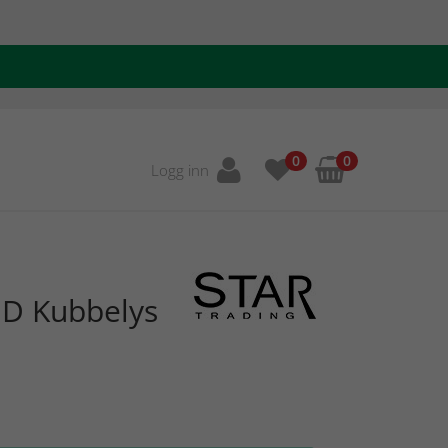
0
0
Logg inn
ED Kubbelys