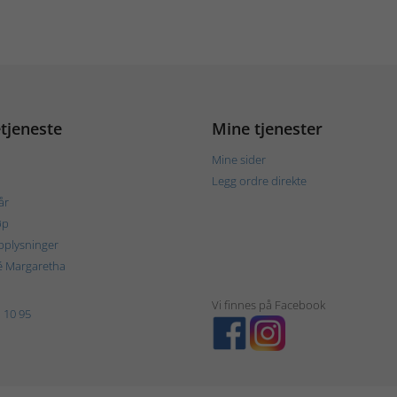
tjeneste
Mine tjenester
Mine sider
Legg ordre direkte
år
øp
plysninger
é Margaretha
Vi finnes på Facebook
 10 95