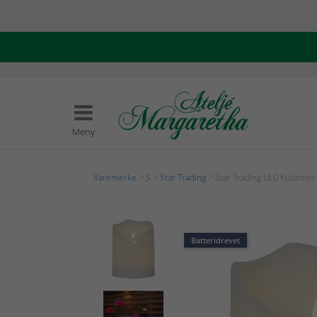
Meny
Varemerke
>
S
>
Star Trading
> Star Trading LED Kubbely
Batteridrevet