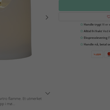
Handle trygt
Vi er 
Alltid fri frakt
Ved k
Ekspresslevering
F
Handle nå, betal s
urtro flamme. Et utmerket
pp i mø...