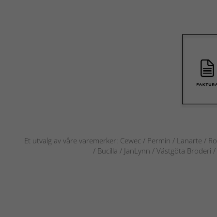
Et utvalg av våre varemerker: Cewec / Permin / Lanarte / Ro
/ Bucilla / JanLynn / Västgöta Broderi