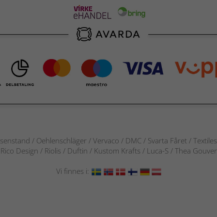
senstand / Oehlenschläger / Vervaco / DMC / Svarta Fåret / Textile
 / Rico Design / Riolis / Duftin / Kustom Krafts / Luca-S / Thea Gou
Vi finnes i: