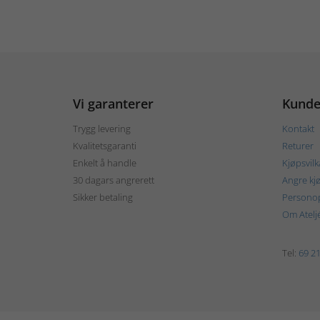
Vi garanterer
Kunde
Trygg levering
Kontakt
Kvalitetsgaranti
Returer
Enkelt å handle
Kjøpsvilk
30 dagars angrerett
Angre kj
Sikker betaling
Personop
Om Atelj
Tel:
69 21