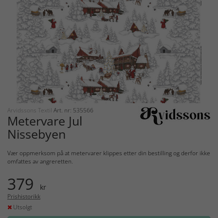
Arvidssons Textil
Art. nr: 535566
Metervare Jul
Nissebyen
Vær oppmerksom på at metervarer klippes etter din bestilling og derfor ikke
omfattes av angreretten.
379
kr
Prishistorikk
Utsolgt