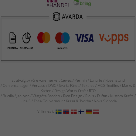
Et utvalg av våre varemerker: Cewec / Permin / Lanarte / Rosenstand
/ Oehlenschläger / Vervaco / DMC / Svarta Fåret / Textiles / MCG Textiles / Marks &
Katten / Design Works Craft / RTO
/ Bucilla / JanLynn / Västgöta Broderi / Rico Design / Riolis / Duftin / Kustom Krafts /
Luca-S / Thea Gouverneur / Krasa & Tvorba / Nova Sloboda
Vi finnes i: