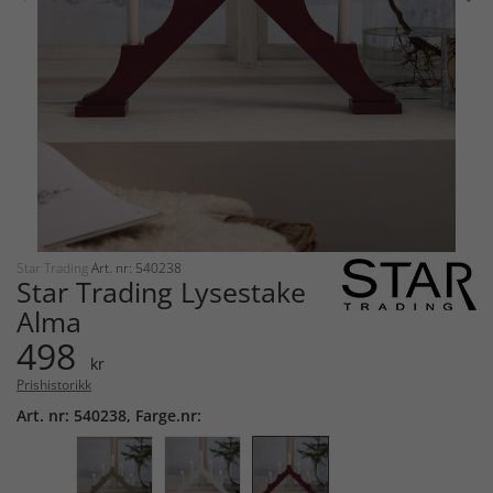
Star Trading
Art. nr: 540238
Star Trading Lysestake
Alma
498
kr
Prishistorikk
Art. nr: 540238, Farge.nr: