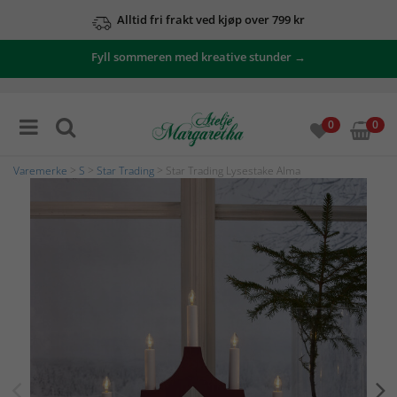
Alltid fri frakt ved kjøp over 799 kr
Fyll sommeren med kreative stunder →
0
0
Varemerke
>
S
>
Star Trading
> Star Trading Lysestake Alma