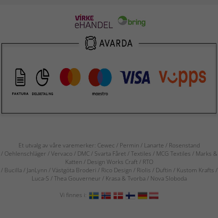
Et utvalg av våre varemerker: Cewec / Permin / Lanarte / Rosenstand
/ Oehlenschläger / Vervaco / DMC / Svarta Fåret / Textiles / MCG Textiles / Marks &
Katten / Design Works Craft / RTO
/ Bucilla / JanLynn / Västgöta Broderi / Rico Design / Riolis / Duftin / Kustom Krafts /
Luca-S / Thea Gouverneur / Krasa & Tvorba / Nova Sloboda
Vi finnes i: