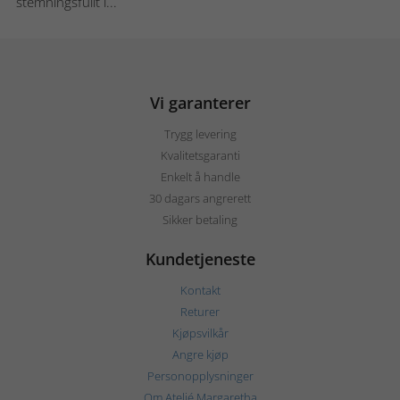
stemningsfullt l...
Vi garanterer
Trygg levering
Kvalitetsgaranti
Enkelt å handle
30 dagars angrerett
Sikker betaling
Kundetjeneste
Kontakt
Returer
Kjøpsvilkår
Angre kjøp
Personopplysninger
Om Ateljé Margaretha