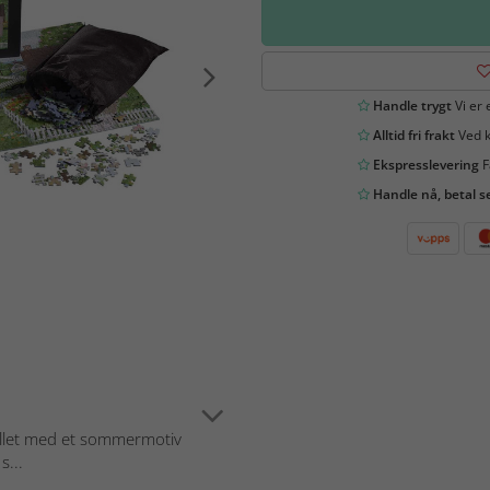
Handle trygt
Vi er 
Alltid fri frakt
Ved k
Ekspresslevering
F
Handle nå, betal s
spillet med et sommermotiv
s...