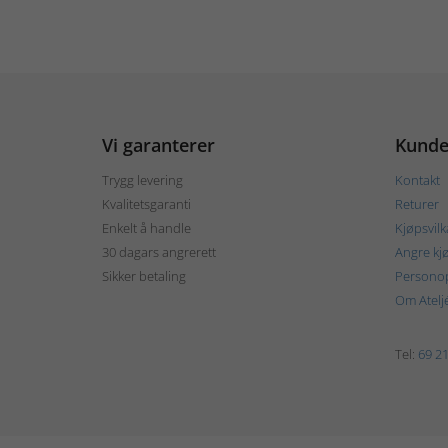
Vi garanterer
Kunde
Trygg levering
Kontakt
Kvalitetsgaranti
Returer
Enkelt å handle
Kjøpsvilk
30 dagars angrerett
Angre kj
Sikker betaling
Personop
Om Atelj
Tel:
69 21