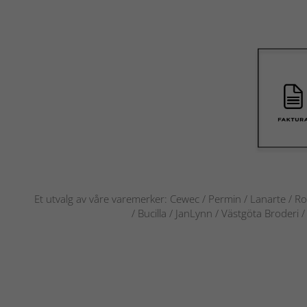
Et utvalg av våre varemerker: Cewec / Permin / Lanarte / Ro
/ Bucilla / JanLynn / Västgöta Broderi