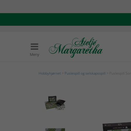
Meny
Hobbyhjørnet
>
Puslespill og selskapsspill
> Puslespill S