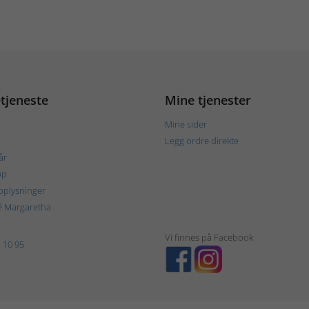
tjeneste
Mine tjenester
Mine sider
Legg ordre direkte
år
øp
plysninger
é Margaretha
Vi finnes på Facebook
 10 95