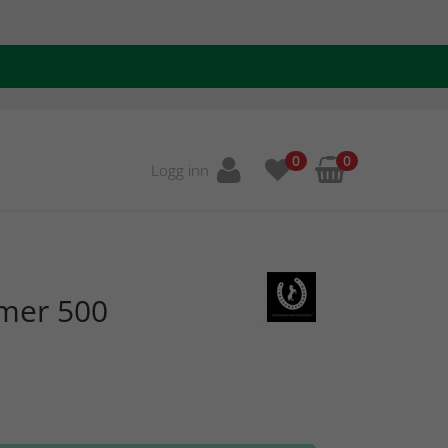
0
0
Logg inn
mmer 500