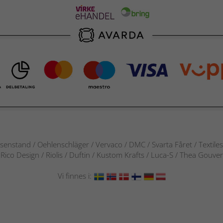
senstand / Oehlenschläger / Vervaco / DMC / Svarta Fåret / Textile
 / Rico Design / Riolis / Duftin / Kustom Krafts / Luca-S / Thea Gou
Vi finnes i: