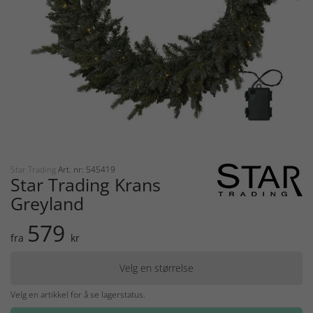
Star Trading
Art. nr: 545419
Star Trading Krans
Greyland
579
fra
kr
Velg en størrelse
Velg en artikkel for å se lagerstatus.