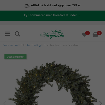
Alltid fri frakt ved kjøp over 799 kr
Fyll sommeren med kreative stunder →
0
0
Varemerke
>
S
>
Star Trading
> Star Trading Krans Greyland
Utendørsbruk