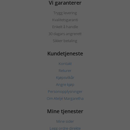
Vi garanterer
Trygg levering
Kvalitetsgaranti
Enkelt å handle
30 dagars angrerett
Sikker betaling
Kundetjeneste
Kontakt
Returer
Kjøpsvilkår
Angre kjøp
Personopplysninger
Om Ateljé Margaretha
Mine tjenester
Mine sider
Legg ordre direkte