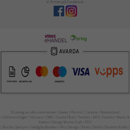
Vi finnes på Facebook
Et utvalg av våre varemerker: Cewec / Permin / Lanarte / Rosenstand
/ Oehlenschläger / Vervaco / DMC / Svarta Fåret / Textiles / MCG Textiles / Marks &
Katten / Design Works Craft / RTO
/ Bucilla / JanLynn / Västgöta Broderi / Rico Design / Riolis / Duftin / Kustom Krafts /