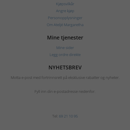
Kjøpsvilkår
Angre kjøp
Personopplysninger
Om Ateljé Margaretha
Mine tjenester
Mine sider
Legg ordre direkte
NYHETSBREV
Motta e-post med fortrinnsrett på eksklusive rabatter og nyheter.
Fyll inn din e-postadresse nedenfor.
Tel:
69 21 10 95