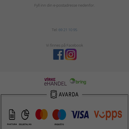
Fyll inn din e-postadresse nedenfor.
Tel:
69 21 10 95
Vi finnes på Facebook