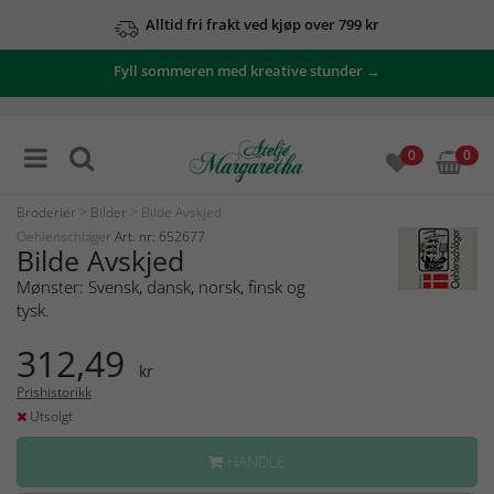
Alltid fri frakt ved kjøp over 799 kr
Fyll sommeren med kreative stunder →
0
0
Broderier
>
Bilder
> Bilde Avskjed
Oehlenschläger
Art. nr: 652677
Bilde Avskjed
Mønster: Svensk, dansk, norsk, finsk og
tysk.
312,49
kr
Prishistorikk
Utsolgt
HANDLE